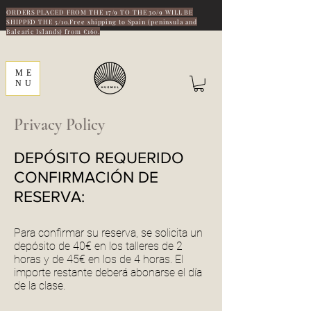
ORDERS PLACED FROM THE 17/9 TO THE 30/9 WILL BE
SHIPPED THE 5/10.Free shipping to Spain (peninsula and
Balearic Islands) from €160.
ME
NU
Privacy Policy
DEPÓSITO REQUERIDO
CONFIRMACIÓN DE
RESERVA:
Para confirmar su reserva, se solicita un
depósito de 40€ en los talleres de 2
horas y de 45€ en los de 4 horas. El
importe restante deberá abonarse el día
de la clase.